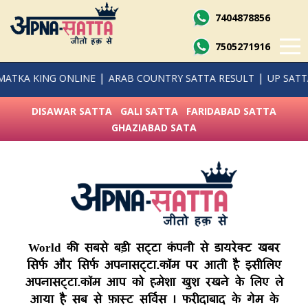
7404878856
7505271916
T RECORD
MATKA KING ONLINE
ARAB COUNTRY SATTA RESU
DISAWAR SATTA
GALI SATTA
FARIDABAD SATTA
GHAZIABAD SATA
World की सबसे बड़ी सट्टा कंपनी से डायरेक्ट खबर
सिर्फ और सिर्फ अपनासट्टा.कॉम पर आती है इसीलिए
अपनासट्टा.कॉम आप को हमेशा खुश रखने के लिए ले
आया है सब से फ़ास्ट सर्विस ! फरीदाबाद के गेम के