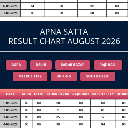
6-08-2026
61
00
xx
00
7-08-2026
00
00
00
00
APNA SATTA
RESULT CHART AUGUST 2026
AGRA
DELHI
SADAR BAZAR
RAJDHANI
MEERUT CITY
UP KING
SOUTH DELHI
DATE
AGRA
DELHI
SADAR BAZAR
RAJDHANI
MEERUT CITY
UP KI
1-08-2026
00
00
00
00
00
00
2-08-2026
00
00
31
00
01
00
3-08-2026
00
00
05
00
xx
00
4-08-2026
00
00
99
00
84
00