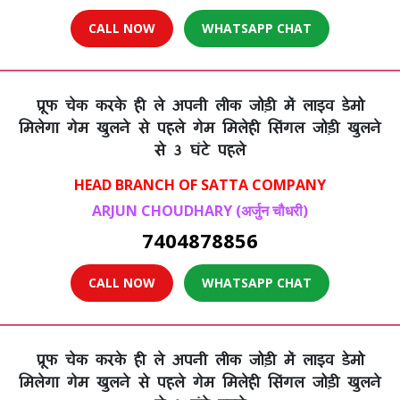
CALL NOW
WHATSAPP CHAT
प्रूफ चेक करके ही ले अपनी लीक जोड़ी में लाइव डेमो
मिलेगा गेम खुलने से पहले गेम मिलेही सिंगल जोड़ी खुलने
से 3 घंटे पहले
HEAD BRANCH OF SATTA COMPANY
ARJUN CHOUDHARY (अर्जुन चौधरी)
7404878856
CALL NOW
WHATSAPP CHAT
प्रूफ चेक करके ही ले अपनी लीक जोड़ी में लाइव डेमो
मिलेगा गेम खुलने से पहले गेम मिलेही सिंगल जोड़ी खुलने