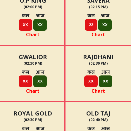
U.P KING
SAVERA
(02:00 PM)
(02:15 PM)
कल
आज
कल
आज
XX
XX
22
XX
Chart
Chart
GWALIOR
RAJDHANI
(02:30 PM)
(02:30 PM)
कल
आज
कल
आज
XX
XX
XX
XX
Chart
Chart
ROYAL GOLD
OLD TAJ
(02:30 PM)
(02:40 PM)
कल
आज
कल
आज