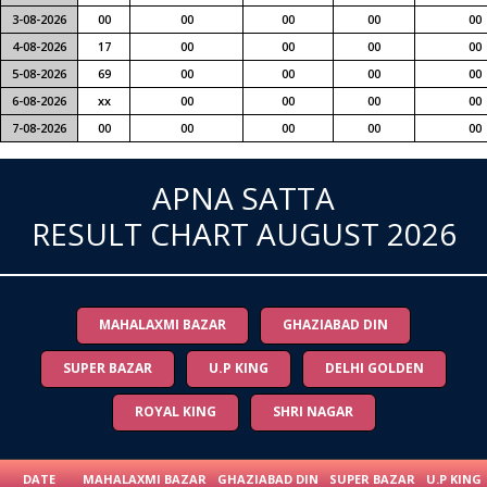
3-08-2026
00
00
00
00
00
4-08-2026
17
00
00
00
00
5-08-2026
69
00
00
00
00
6-08-2026
xx
00
00
00
00
7-08-2026
00
00
00
00
00
APNA SATTA
RESULT CHART AUGUST 2026
MAHALAXMI BAZAR
GHAZIABAD DIN
SUPER BAZAR
U.P KING
DELHI GOLDEN
ROYAL KING
SHRI NAGAR
DATE
MAHALAXMI BAZAR
GHAZIABAD DIN
SUPER BAZAR
U.P KING