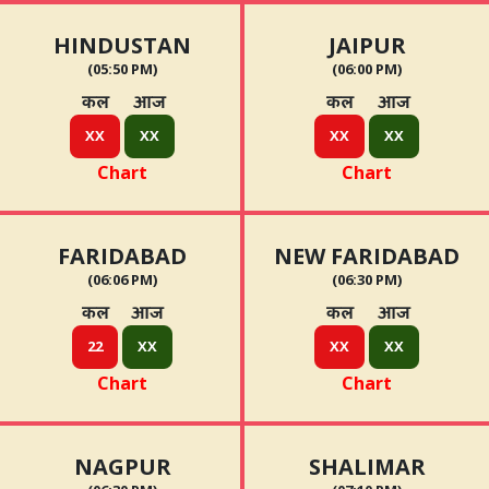
HINDUSTAN
JAIPUR
(05:50 PM)
(06:00 PM)
कल
आज
कल
आज
XX
XX
XX
XX
Chart
Chart
FARIDABAD
NEW FARIDABAD
(06:06 PM)
(06:30 PM)
कल
आज
कल
आज
22
XX
XX
XX
Chart
Chart
NAGPUR
SHALIMAR