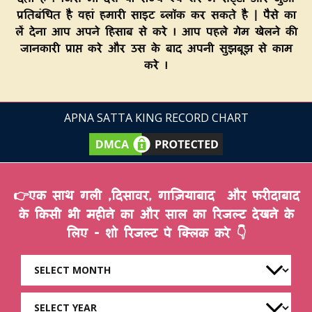
प्रतिबंधित है वहां हमारी साइट ब्लॉक कर सकते है | पैसे का
लें देना आप अपने हिसाब से करे ! आप पहले गेम खेलने की
जानकारी प्राप्त करे और उस के बाद अपनी सुझबूझ से काम
करे !
APNA SATTA KING RECORD CHART
👉एक साथ गली ,दिसावर, गाज़ियाबाद और फरीदाबाद
के किसी भी महीने का और साल का रिजल्ट देखने के
लिए - शो रिजल्ट पे क्लिक करे 👇