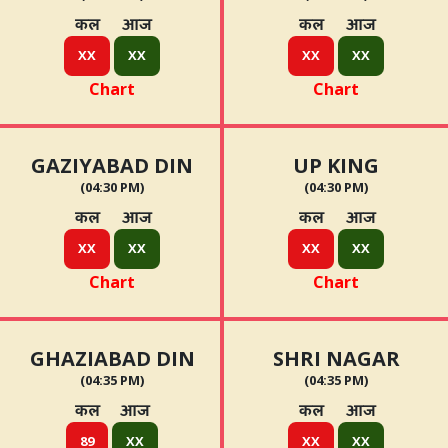
कल
आज
कल
आज
XX
XX
XX
XX
Chart
Chart
GAZIYABAD DIN
UP KING
(04:30 PM)
(04:30 PM)
कल
आज
कल
आज
XX
XX
XX
XX
Chart
Chart
GHAZIABAD DIN
SHRI NAGAR
(04:35 PM)
(04:35 PM)
कल
आज
कल
आज
89
XX
XX
XX